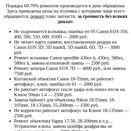
Порядка 60-70% ремонтов производится в день обращения.
Здесь приведены цены на поломки с которыми чаще всего
обращаются,
ремонт
плюс запчасти,
за срочность без всяких
доплат:
Не поднимается вспышка, ошибка err 05 Canon EOS 350,
400, 500, 550, 600, 650D — 2000 руб.
Не читает карту памяти, восстановление ридера на
Canon EOS 5D, 5D markII, 5D markII, 6D, 7D — 3000
руб.
Ремонт вспышки Canon speedlite 430ex ii, 430ex, 580ex,
580ex ii, замена ксеноновой лампы — 2500 руб.
Ремонт затвора Canon EOS 7D — 4000 руб., или замена
7500 руб.
Китовский объектив Canon 18-55mm, не работает
автофокус, клин, ошибка err 01 — 2000 руб.
Не работает автофокус после удара или попал песок на
Кэнон 50mm 1.4 — 2500 руб.
Замена байонет для объектива Nikon 18-55mm, 18-
105mm, 18-135mm, 55-200mm — 1500 руб.
Не корректно работает автофокус на Кэнон 18-135mm —
2500 руб.
Ремонт объектива Sigma 17-50, 28-200mm и.т.д…
Устранение клина, замена шлейфа диафрагмы не