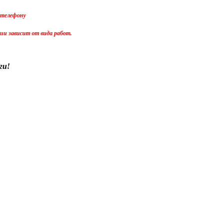
 телефону
тии зависит от вида работ.
ги!