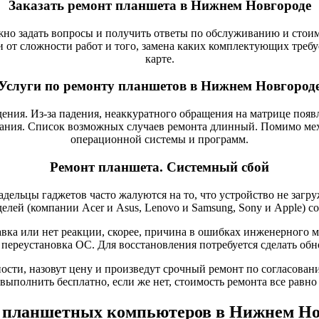
Заказать ремонт планшета в Нижнем Новгороде
но задать вопросы и получить ответы по обслуживанию и стоим
 от сложности работ и того, замена каких комплектующих требует
карте.
Услуги по ремонту планшетов в Нижнем Новгород
ения. Из-за падения, неаккуратного обращения на матрице появ
тания. Список возможных случаев ремонта длинный. Помимо ме
операционной системы и программ.
Ремонт планшета. Системный сбой
адельцы гаджетов часто жалуются на то, что устройство не загр
лей (компании Acer и Asus, Lenovo и Samsung, Sony и Apple) с
авка или нет реакции, скорее, причина в ошибках инженерного
я переустановка ОС. Для восстановления потребуется сделать об
ти, назовут цену и произведут срочный ремонт по согласованию
выполнить бесплатно, если же нет, стоимость ремонта все равн
 планшетных компьютеров в Нижнем Но