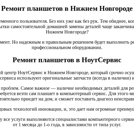
Ремонт планшетов в Нижнем Новгороде
менного пользователя. Без них уже как без рук. Тем обиднее, ко
ытки самостоятельной домашней замены деталей чаще заканчиваю
Нижнем Новгороде?
мент. Но надежным и правильным решением будет выполнить р
профессиональном оборудовании.
Ремонт планшетов в НоутСервис
 центр НоутСервис в Нижнем Новгороде, который срочно осуще
ервиса используют оригинальные запчасти (всегда в наличии) и
 проблем. Самое важное — наличие необходимых деталей для ре
требуется везти сам планшет в компьютерный сервис. Для этого 
тоятельно приедет на дом, и сможет поставить диагноз неисправ
довых технологий инновации, и, это дает нам огромные преимущ
ому все услуги выполняются специалистами компьютерного сер
от 1 месяца до 1-о года, в зависимости от типа услуг.