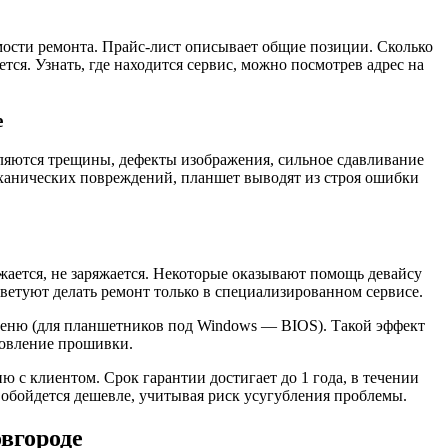
ости ремонта. Прайс-лист описывает общие позиции. Сколько
ся. Узнать, где находится сервис, можно посмотрев адрес на
е
ляются трещины, дефекты изображения, сильное сдавливание
ханических повреждений, планшет выводят из строя ошибки
ужается, не заряжается. Некоторые оказывают помощь девайсу
оветуют делать ремонт только в специализированном сервисе.
 меню (для планшетников под Windows — BIOS). Такой эффект
новление прошивки.
 с клиентом. Срок гарантии достигает до 1 года, в течении
о обойдется дешевле, учитывая риск усугубления проблемы.
вгороде