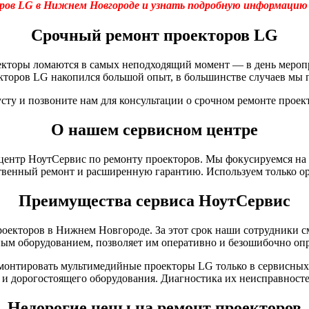
ров LG в Нижнем Новгороде и узнать подробную информаци
Срочный ремонт проекторов LG
екторы ломаются в самых неподходящий момент — в день меропр
кторов LG накопился большой опыт, в большинстве случаев мы 
усту и позвоните нам для консультации о срочном ремонте проек
О нашем сервисном центре
ентр НоутСервис по ремонту проекторов. Мы фокусируемся на 
твенный ремонт и расширенную гарантию. Используем только о
Преимущества сервиса НоутСервис
оекторов в Нижнем Новгороде. За этот срок наши сотрудники с
ым оборудованием, позволяет им оперативно и безошибочно опр
онтировать мультимедийные проекторы LG только в сервисных м
 дорогостоящего оборудования. Диагностика их неисправностей
Недорогие цены на ремонт проекторов