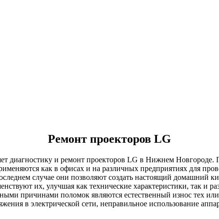
Ремонт проекторов LG
яет диагностику и ремонт проекторов LG в Нижнем Новгороде. 
меняются как в офисах и на различных предприятиях для пров
последнем случае они позволяют создать настоящий домашний к
нствуют их, улучшая как технические характеристики, так и 
овными причинами поломок являются естественный износ тех ил
яжения в электрической сети, неправильное использование аппар