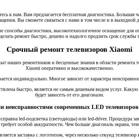
ь к нам. Вам предлагается бесплатная диагностика. Большая ча
ащения. Вы сможете связаться с нами в том числе и в выходной д
 способы диагностики, высокотехнологичное оснащение для о
делать ремонт быстро, дешево и надолго продлить срок службы 
Срочный ремонт телевизоров Xiaomi
ыт наших ремонтников и бесценные знания в области ремонта 
Xiaomi оперативно и высококачественно.
вается индивидуально. Многое зависит от характера неисправно
ствлена быстро, является не самым дешевым видом услуг. Какую 
будет зависеть от его диагонали.
 неисправностями современных LED телевизоров
исправна led-подсветка (светодиоды) или led-driver. Процедура з
 требует особой аккуратности. Чем больше диагональ экрана, тем
ляется заставка с логотипом, через несколько секунд телевизор 