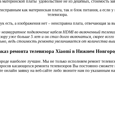
а материнской платы удовольствие не из дешёвых, стоимость зав
исправным как материнская плата, так и блок питания, а если у
телевизора.
ук есть, а изображения нет – неисправна плата, отвечающая за 
неаккуратное подключение кабеля HDMI во включенный телеви
е больше 5 лет и он стал долго включаться, скорее всего н
ельно, ведь стоимость ремонта увеличивается от количества вы
аказ ремонта телевизора Xiaomi в Нижнем Новгоро
оде наиболее лучшие. Мы не только исполняем ремонт телевизо
просов касающихся ремонта телевизоров Вы постоянно сможете 
те онлайн заявку на веб-сайте либо звоните нам по указанным н